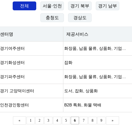
전체
서울·인천
경기 북부
경기 남부
충청도
경상도
센터명
제공서비스
경기여주센터
화장품, 납품 물류, 상품화, 기업형 물류
경기화성센터
잡화
경기파주센터
화장품, 납품 물류, 상품화, 기업형 물류
경기 고양덕이센터
도서, 잡화, 상품화
인천경인항센터
B2B 특화, 화물 택배
«
1
2
3
4
5
6
7
8
9
»