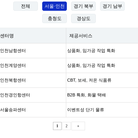
전체
서울·인천
경기 북부
경기 남부
충청도
경상도
센터명
제공서비스
인천남항센터
상품화, 임가공 작업 특화
인천계양센터
상품화, 임가공 작업 특화
인천북항센터
CBT, 보세, 저온 식품류
인천경인항센터
B2B 특화, 화물 택배
서울송파센터
이벤트성 단기 물류
1
2
»