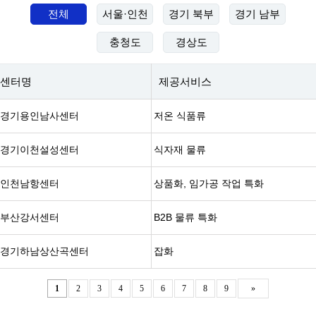
전체
서울·인천
경기 북부
경기 남부
충청도
경상도
센터명
제공서비스
경기용인남사센터
저온 식품류
경기이천설성센터
식자재 물류
인천남항센터
상품화, 임가공 작업 특화
부산강서센터
B2B 물류 특화
경기하남상산곡센터
잡화
1
2
3
4
5
6
7
8
9
»