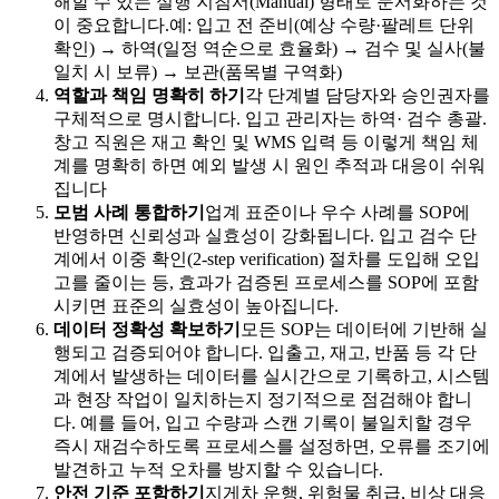
해할 수 있는 실행 지침서(Manual) 형태로 문서화하는 것
이 중요합니다.예: 입고 전 준비(예상 수량·팔레트 단위
확인) → 하역(일정 역순으로 효율화) → 검수 및 실사(불
일치 시 보류) → 보관(품목별 구역화)
역할과 책임 명확히 하기
각 단계별 담당자와 승인권자를
구체적으로 명시합니다. 입고 관리자는 하역· 검수 총괄.
창고 직원은 재고 확인 및 WMS 입력 등 이렇게 책임 체
계를 명확히 하면 예외 발생 시 원인 추적과 대응이 쉬워
집니다
모범 사례 통합하기
업계 표준이나 우수 사례를 SOP에
반영하면 신뢰성과 실효성이 강화됩니다. 입고 검수 단
계에서 이중 확인(2-step verification) 절차를 도입해 오입
고를 줄이는 등, 효과가 검증된 프로세스를 SOP에 포함
시키면 표준의 실효성이 높아집니다.
데이터 정확성 확보하기
모든 SOP는 데이터에 기반해 실
행되고 검증되어야 합니다. 입출고, 재고, 반품 등 각 단
계에서 발생하는 데이터를 실시간으로 기록하고, 시스템
과 현장 작업이 일치하는지 정기적으로 점검해야 합니
다. 예를 들어, 입고 수량과 스캔 기록이 불일치할 경우
즉시 재검수하도록 프로세스를 설정하면, 오류를 조기에
발견하고 누적 오차를 방지할 수 있습니다.
안전 기준 포함하기
지게차 운행, 위험물 취급, 비상 대응