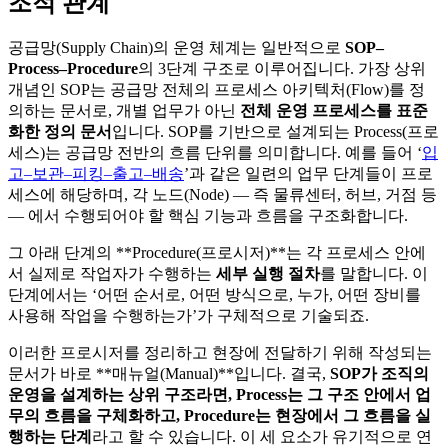
조적 관계
공급망(Supply Chain)의 운영 체계는 일반적으로
SOP–
Process–Procedure
의 3단계 구조로 이루어집니다. 가장 상위
개념인 SOP는 공급망 전체의 프로세스 아키텍처(Flow)를 정
의하는 문서로, 개별 업무가 아닌
전체 운영 프로세스를 표준
화한 정의 문서
입니다. SOP를 기반으로 설계되는 Process(프로
세스)는 공급망 전반의 흐름 단위를 의미합니다. 예를 들어 ‘
입
고–보관–피킹–출고–배송
’과 같은 일련의 업무 단계들이 프로
세스에 해당하며, 각 노드(Node) — 즉 물류센터, 허브, 거점 등
— 에서 수행되어야 할 핵심 기능과 흐름을 구조화합니다.
그 아래 단계의 **Procedure(프로시저)**는 각 프로세스 안에
서 실제로 작업자가 수행하는
세부 실행 절차
를 말합니다. 이
단계에서는 ‘어떤 순서로, 어떤 방식으로, 누가, 어떤 장비를
사용해 작업을 수행하는가’가 구체적으로 기술되죠.
이러한 프로시저를 정리하고 현장에 전달하기 위해 작성되는
문서가 바로 **매뉴얼(Manual)**입니다. 결국,
SOP가 조직의
운영을 설계하는 상위 구조라면, Process는 그 구조 안에서 업
무의 흐름을 구체화하고, Procedure는 현장에서 그 흐름을 실
행하는 단계
라고 할 수 있습니다. 이 세 요소가 유기적으로 연