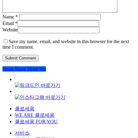
Name
*
Email
*
Website
Save my name, email, and website in this browser for the next
time I comment.
Share
Share
Share
Pin
콜로세움
WE ARE 콜로세움
콜로세움 FOR YOU
서비스