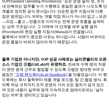
SOP(Standard Operating Procedure)는 ‘표준 운영 절차’로, 조직
내 반복되는 업무를 누가 수행해도 동일한 결과가 나오도록 단
계별로 정의한 공식 문서입니다. 단순한 업무 지침서와 다른
점은 범위입니다. SOP는 개별 작업 하나가 아니라 입고→보관
→피킹→출고→반품으로 이어지는 전체 운영 흐름을 설계하
는 상위 구조입니다. 그 아래에 각 단계별 세부 실행 절차
(Procedure)와 현장 실행 지침서(Manual)가 연결됩니다.
물류에서 SOP가 중요한 이유는 하나입니다. 사람이 바뀌어도
운영 품질이 바뀌지 않아야 하기 때문입니다.
물류 기업은 아니지만, SOP 성공 사례로는 실리콘밸리의 오픈
소스 기업인 깃랩(GitLab)이 유명하죠.
전세계 수백 명의 직원
이 완전 원격 근무로 협업할 수 있도록 깃랩은 방대한 SOP 모
음집인
‘깃랩 핸드북(GitLab Handbook)’
을 만들었습니다. 이 핸
드북에는 회사 철학부터 제품 개발 로드맵, 팀 간 협업 방식, 회
의록 작성 규칙까지 조직 운영의 거의 모든 절차가 담겨 있으
며 모든 내용이 실무에 맞게 지속적으로 업데이트되는 ‘살아
있는 SOP’로 관리되고 있습니다.