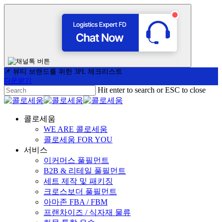
📌 뷰티 브랜드를 위한 3PL 체크리스트
다운받기
Skip
Hit enter to search or ESC to close
to
Close
main
Search
content
Menu
콜로세움
WE ARE 콜로세움
콜로세움 FOR YOU
서비스
이커머스 풀필먼트
B2B & 리테일 풀필먼트
세트 제작 및 패키징
크로스보더 풀필먼트
아마존 FBA / FBM
프랜차이즈 / 식자재 물류