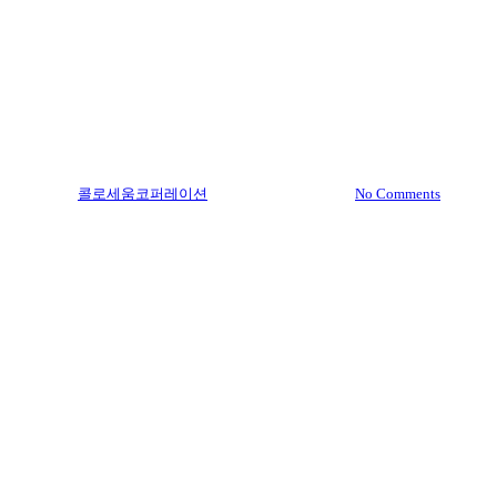
SCM노하우
SOP가 물류 운영에 꼭 필요한
이유 & 물류 SOP 작성법
By
콜로세움코퍼레이션
2026년 04월 06일
No Comments