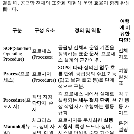
결될 때, 공급망 전체의 표준화·재현성·운영 효율이 함께 완성
됩니다.
여행
에 비
구분
구성 요소
정의 및 역할
유한
다면?
공급망 전체의 운영 기준을
SOP
(Standard
전체
프로세스
Operating
정의하는
표준 문서
. 프로세
지도
(Processes)
Procedure)
스 설계의 근간이 됨.
SOP에 따라 정의된
업무 흐
여행
Process
(프로
름 단위
. 공급망의 주요 기능
프로시저
일정
세스)
(Procedures)
(입고·보관·출고 등)을 단계
표
적으로 구분.
각 프로세스 내에서 실제로
각 구
작업 지침,
Procedure
(프
실행되는
세부 절차 단위
. 현
간 행
담당자, 순
로시저)
장 작업자가 수행하는 행동
동 가
서
규칙.
이드
체크리스
프로시저를 문서화한
실행
운전
Manual
(매뉴
트, 장비 사
지침서
. 특정 노드나 장비,
설명
얼)
용법, 예외
시스템 단위의 수행 기준을